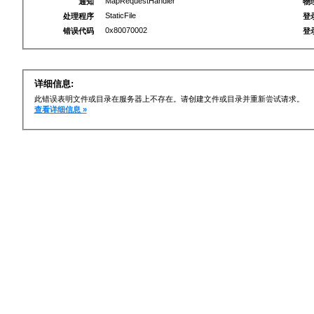
MapRequestHandler
通知
物
StaticFile
处理程序
登
0x80070002
错误代码
登
详细信息:
此错误表明文件或目录在服务器上不存在。请创建文件或目录并重新尝试请求。
查看详细信息 »