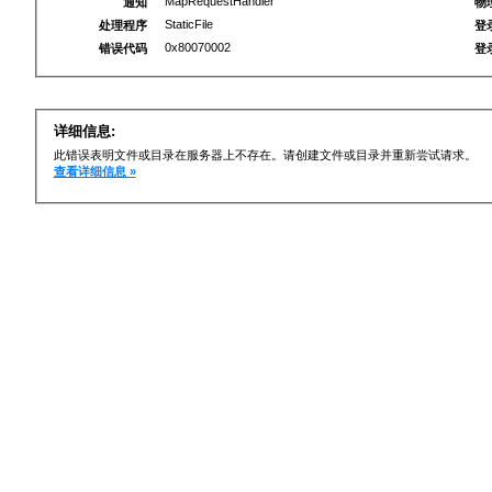
MapRequestHandler
通知
物
StaticFile
处理程序
登
0x80070002
错误代码
登
详细信息:
此错误表明文件或目录在服务器上不存在。请创建文件或目录并重新尝试请求。
查看详细信息 »