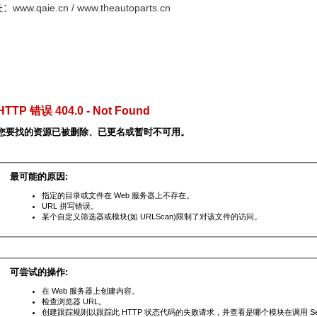
址：
www.qaie.cn
/
www.theautoparts.cn