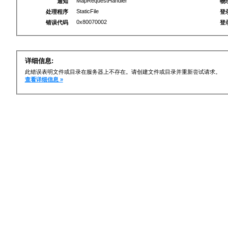
MapRequestHandler
通知
物
StaticFile
处理程序
登
0x80070002
错误代码
登
详细信息:
此错误表明文件或目录在服务器上不存在。请创建文件或目录并重新尝试请求。
查看详细信息 »