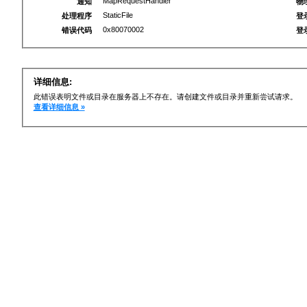
MapRequestHandler
通知
物
StaticFile
处理程序
登
0x80070002
错误代码
登
详细信息:
此错误表明文件或目录在服务器上不存在。请创建文件或目录并重新尝试请求。
查看详细信息 »