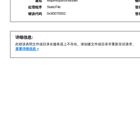
MapRequestHandler
通知
物
StaticFile
处理程序
登
0x80070002
错误代码
登
详细信息:
此错误表明文件或目录在服务器上不存在。请创建文件或目录并重新尝试请求。
查看详细信息 »