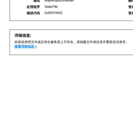
MapRequestHandler
通知
物
StaticFile
处理程序
登
0x80070002
错误代码
登
详细信息:
此错误表明文件或目录在服务器上不存在。请创建文件或目录并重新尝试请求。
查看详细信息 »