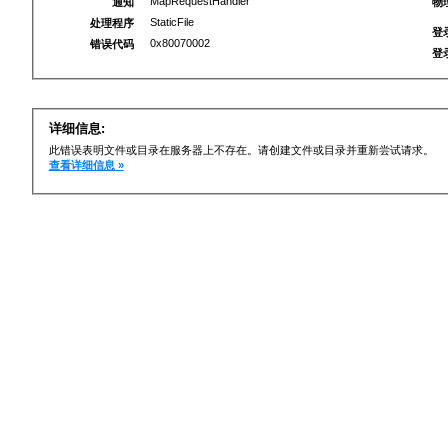
MapRequestHandler
通知
物
StaticFile
处理程序
登
0x80070002
错误代码
登
详细信息:
此错误表明文件或目录在服务器上不存在。请创建文件或目录并重新尝试请求。
查看详细信息 »