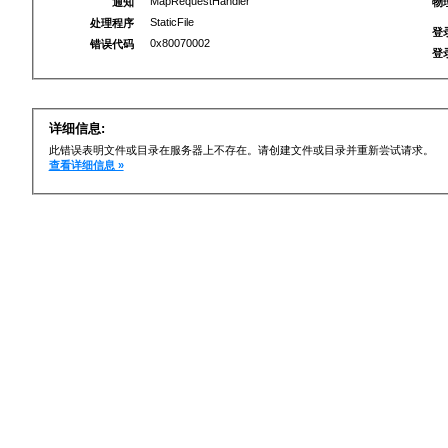
MapRequestHandler
通知
物
StaticFile
处理程序
登
0x80070002
错误代码
登
详细信息:
此错误表明文件或目录在服务器上不存在。请创建文件或目录并重新尝试请求。
查看详细信息 »