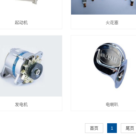
起动机
火花塞
发电机
电喇叭
首页
1
尾页