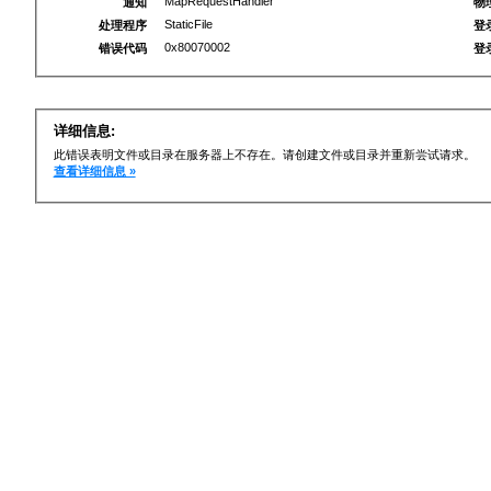
MapRequestHandler
通知
物
StaticFile
处理程序
登
0x80070002
错误代码
登
详细信息:
此错误表明文件或目录在服务器上不存在。请创建文件或目录并重新尝试请求。
查看详细信息 »