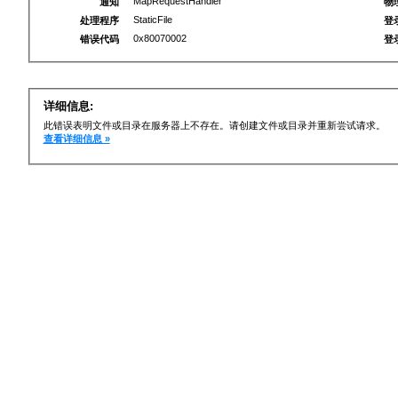
MapRequestHandler
通知
物
StaticFile
处理程序
登
0x80070002
错误代码
登
详细信息:
此错误表明文件或目录在服务器上不存在。请创建文件或目录并重新尝试请求。
查看详细信息 »