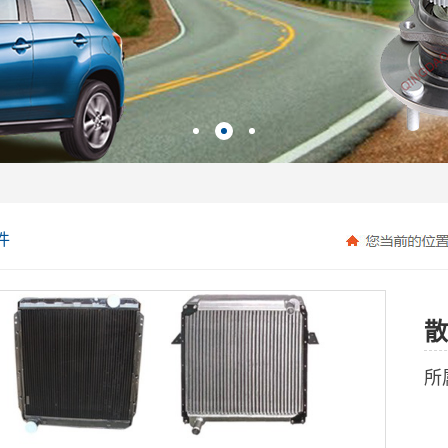
件
散
所