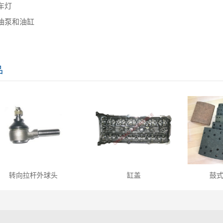
车灯
油泵和油缸
品
杆外球头
缸盖
鼓式制动器衬