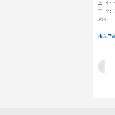
上一个：
下一个：
返回
相关产
凸轮轴盖
气门
转向拉